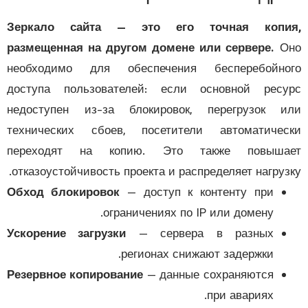
Зеркало сайта — это его точная копи
размещенная на другом домене или сервере.
О
необходимо для обеспечения бесперебойно
доступа пользователей: если основной рес
недоступен из-за блокировок, перегрузок 
технических сбоев, посетители автоматиче
переходят на копию. Это также повыша
отказоустойчивость проекта и распределяет нагруз
Обход блокировок
— доступ к контенту при
ограничениях по IP или домену.
Ускорение загрузки
— сервера в разных
регионах снижают задержки.
Резервное копирование
— данные сохраняются
при авариях.