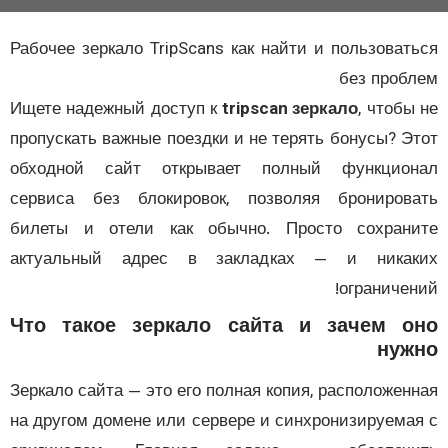
Рабочее зеркало TripScans как найти и пользоват
без проб
Ищете надежный доступ к
tripscan зеркало
, чтобы
пропускать важные поездки и не терять бонусы? Э
обходной сайт открывает полный функцион
сервиса без блокировок, позволяя брониров
билеты и отели как обычно. Просто сохран
актуальный адрес в закладках — и никак
ограничен
Что такое зеркало сайта и зачем о
нуж
Зеркало сайта — это его полная копия, расположен
на другом домене или сервере и синхронизируема