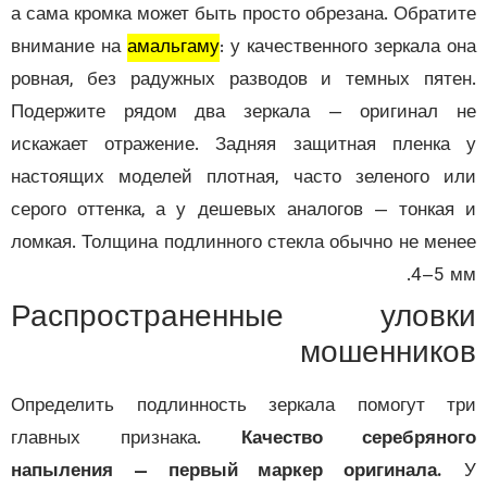
а сама кромка может быть просто обрезана. Обрат
внимание на
амальгаму
: у качественного зеркала 
ровная, без радужных разводов и темных пят
Подержите рядом два зеркала — оригинал 
искажает отражение. Задняя защитная пленк
настоящих моделей плотная, часто зеленого 
серого оттенка, а у дешевых аналогов — тонка
ломкая. Толщина подлинного стекла обычно не ме
4–5 
Распространенные улов
мошенник
Определить подлинность зеркала помогут т
главных признака.
Качество серебряно
напыления — первый маркер оригинала.