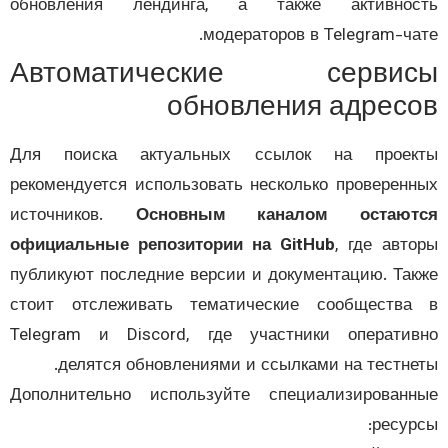
обновления лендинга, а также активнос
модераторов в Telegram-ча
Автоматические серви
обновления адрес
Для поиска актуальных ссылок на проек
рекомендуется использовать несколько проверен
источников.
Основным каналом остают
официальные репозитории на GitHub
, где авт
публикуют последние версии и документацию. Та
стоит отслеживать тематические сообществ
Telegram и Discord, где участники операти
делятся обновлениями и ссылками на тестне
Дополнительно используйте специализирован
ресур