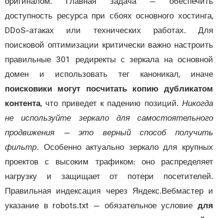
оригиналом. Главная задача — обеспечи
доступность ресурса при сбоях основного хостин
DDoS-атаках или технических работах. Д
поисковой оптимизации критически важно настро
правильные 301 редиректы с зеркала на основ
домен и использовать тег каноникал, ина
поисковики могут посчитать копию дублика
контента
, что приведет к падению позиций.
Нико
не используйте зеркало для самостоятельн
продвижения — это верный способ получи
фильтр.
Особенно актуально зеркало для круп
проектов с высоким трафиком: оно распредел
нагрузку и защищает от потери посетителе
Правильная индексация через Яндекс.Вебмасте
указание в robots.txt — обязательное условие
д