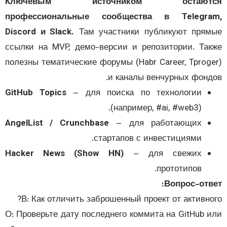
Ключевым источником остают
профессиональные сообщества в Telegra
Discord и Slack.
Там участники публикуют пря
ссылки на MVP, демо-версии и репозитории. Та
полезны тематические форумы (Habr Career, Tprog
и каналы венчурных фонд
GitHub Topics
– для поиска по технологии
(например, #ai, #web3).
AngelList / Crunchbase
– для работающих
стартапов с инвестициями.
Hacker News (Show HN)
– для свежих
прототипов.
Вопрос-отв
В: Как отличить заброшенный проект от активно
О: Проверьте дату последнего коммита на GitHub 