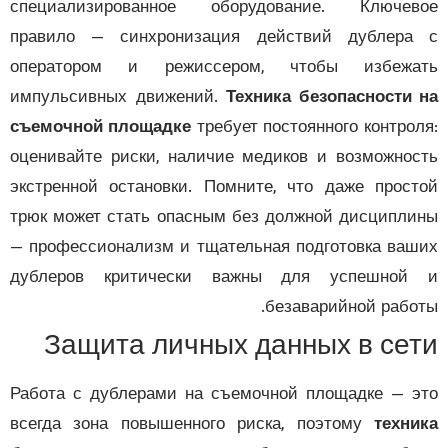
специализированное оборудование. Ключев
правило — синхронизация действий дублера
оператором и режиссером, чтобы избежа
импульсивных движений.
Техника безопасности
съемочной площадке
требует постоянного контро
оценивайте риски, наличие медиков и возможно
экстренной остановки. Помните, что даже прос
трюк может стать опасным без должной дисципл
— профессионализм и тщательная подготовка ва
дублеров критически важны для успешной
безаварийной рабо
Защита личных данных в се
Работа с дублерами на съемочной площадке — 
всегда зона повышенного риска, поэтому
техн