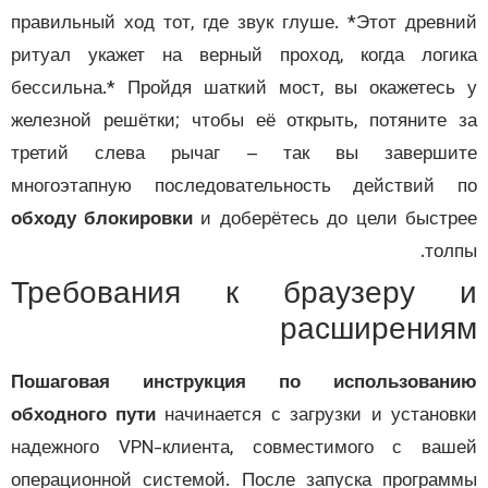
правильный ход тот, где звук глуше. *Этот древ
ритуал укажет на верный проход, когда лог
бессильна.* Пройдя шаткий мост, вы окажетес
железной решётки; чтобы её открыть, потяните
третий слева рычаг – так вы заверши
многоэтапную последовательность действий
обходу блокировки
и доберётесь до цели быст
тол
Требования к браузеру
расширени
Пошаговая инструкция по использован
обходного пути
начинается с загрузки и устано
надежного VPN-клиента, совместимого с ва
операционной системой. После запуска програ