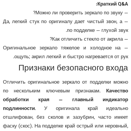
Краткий Q
— Да, легкий стук по оригиналу дает чистый звон, а
по подделке — глухой зв
— Оригинальное зеркало тяжелое и холодное на
ощупь; акрил легкий и быстро нагревается от р
Признаки безопасного вхо
Отличить оригинальное зеркало от подделки мо
по нескольким ключевым признакам.
Качес
обработки края — главный индикат
подлинности
. У оригинала край идеаль
отшлифован, без сколов и зазубрин, часто им
фаску (скос). На подделке край острый или неровн