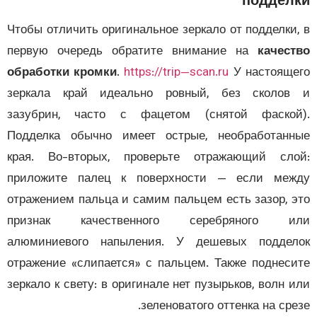
поддел
Чтобы отличить оригинальное зеркало от подделки
первую очередь обратите внимание на
качес
обработки кромки
.
https://trip—scan.ru
У настоящ
зеркала край идеально ровный, без сколов
зазубрин, часто с фацетом (снятой фаской
Подделка обычно имеет острые, необработан
края. Во-вторых, проверьте отражающий сл
приложите палец к поверхности — если меж
отражением пальца и самим пальцем есть зазор, 
признак качественного серебряного и
алюминиевого напыления. У дешевых поддел
отражение «слипается» с пальцем. Также поднес
зеркало к свету: в оригинале нет пузырьков, волн 
зеленоватого оттенка на сре