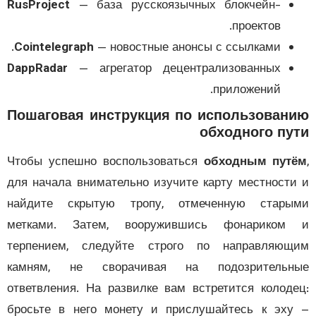
RusProject
— база русскоязычных блокчейн-
проектов.
Cointelegraph
— новостные анонсы с ссылками.
DappRadar
— агрегатор децентрализованных
приложений.
Пошаговая инструкция по использован
обходного пу
Чтобы успешно воспользоваться
обходным пут
для начала внимательно изучите карту местност
найдите скрытую тропу, отмеченную стары
метками. Затем, вооружившись фонариком
терпением, следуйте строго по направляющ
камням, не сворачивая на подозрительн
ответвления. На развилке вам встретится колод
бросьте в него монету и прислушайтесь к эх