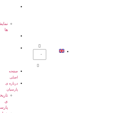
ها
گالری
تصاویر
نمایشگاه
ها
تماس
باما
پرتال
پرسنل
صفحه
اصلی
درباره ی
پارسیان
تاریخچه
ی
پارسیان