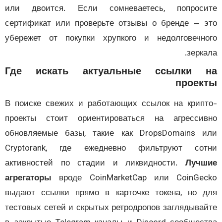
или двоится. Если сомневаетесь, попроси
сертификат или проверьте отзывы о бренде — 
убережет от покупки хрупкого и недолговечн
зерка
Где искать актуальные ссылки 
проек
В поиске свежих и работающих ссылок на крип
проекты стоит ориентироваться на агресси
обновляемые базы, такие как DropsDomains 
Cryptorank, где ежедневно фильтруют сот
активностей по стадии и ликвидности.
Лучш
агрегаторы
вроде CoinMarketCap или CoinGec
выдают ссылки прямо в карточке токена, но 
тестовых сетей и скрытых ретродропов заглядыва