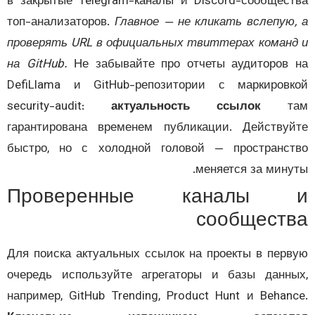
в закрытые Telegram-каналы и Discord-сообщес
топ-анализаторов.
Главное — не кликать вслепую
проверять URL в официальных твиттерах коман
на GitHub.
Не забывайте про отчеты аудиторов
DefiLlama и GitHub-репозитории с маркиров
security-audit:
актуальность ссылок
та
гарантирована временем публикации. Действу
быстро, но с холодной головой — пространс
меняется за мину
Проверенные каналы 
сообщест
Для поиска актуальных ссылок на проекты в пер
очередь используйте агрегаторы и базы данн
например, GitHub Trending, Product Hunt и Behan