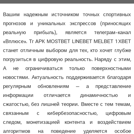
Вашим надежным источником точных спортив
прогнозов и уникальных экспрессов (принося
реальную прибыль), является телеграм-кан
«Вплюсе». Тг AРК МОSТВЕT LlNЕВЕT МЕLВЕT 1Х
станет отличным выбором для тех, кто хочет глу
погрузиться в цифровую реальность. Наряду с эт
А не ограничиваться только поверхностны
новостями. Актуальность поддерживается благод
регулярным обновлениям — а представлен
информации отличается динамичностью
сжатостью, без лишней теории.
Вместе с тем тем
связанным с кибербезопасностью, цифров
следом, монетизацией контента и воздейств
алгоритмов на поведение уделяется особ