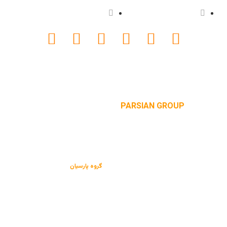
پروژه ها
دانلود کاتالوگ
website designed by
PARSIAN GROUP
کلیه حقوق این سایت متعلق به
گروه پارسیان
می باشد.