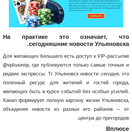
На практике это означает, ч
сегодняшние новости Ульяновск
Для желающих большего есть доступ к VIP-рассы
@vpliusevip, где публикуются только самые точны
редкие экспрессы. Тг Ульяновск новости сегодня, 
полезный ресурс для жителей и гостей горо
желающих быть в курсе событий без особых усил
Канал формирует полную картину жизни Ульяновс
объединяя новости из разных его районов —
центра до пригород
Вплю